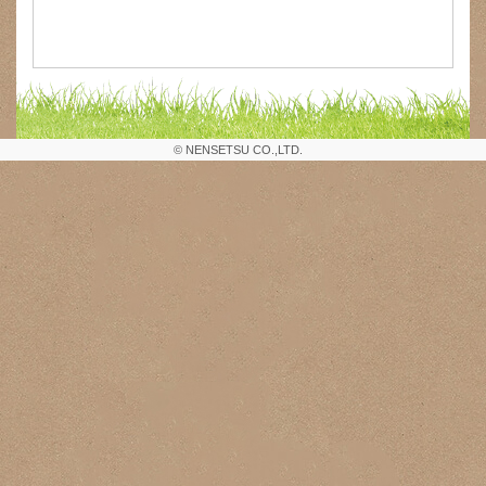
© NENSETSU CO.,LTD.